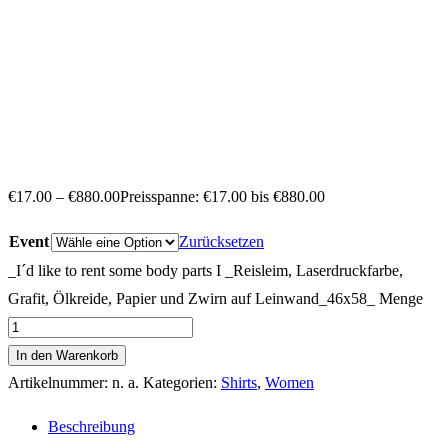
€
17.00
–
€
880.00
Preisspanne: €17.00 bis €880.00
Event
Zurücksetzen
_I´d like to rent some body parts I _Reisleim, Laserdruckfarbe,
Grafit, Ölkreide, Papier und Zwirn auf Leinwand_46x58_ Menge
In den Warenkorb
Artikelnummer:
n. a.
Kategorien:
Shirts
,
Women
Beschreibung